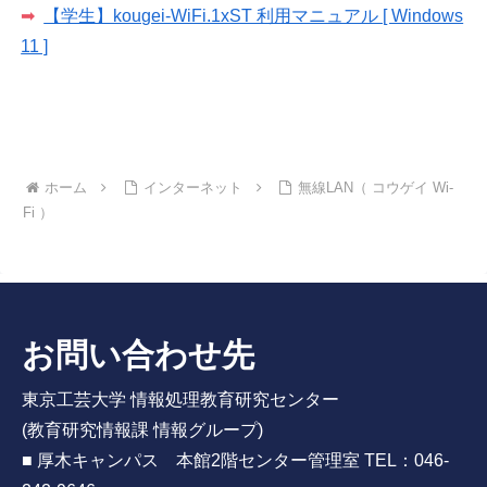
【学生】kougei-WiFi.1xST 利用マニュアル [ Windows
11 ]
ホーム
インターネット
無線LAN（ コウゲイ Wi-
Fi ）
お問い合わせ先
東京工芸大学 情報処理教育研究センター
(教育研究情報課 情報グループ)
■ 厚木キャンパス 本館2階センター管理室 TEL：046-