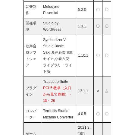
音楽制
Melodyne
5.2.0
〇
〇
作
Essential
開発環
Studio by
1.3.1
〇
〇
境
WordPress
Synthesizer V
歌声合
Studio Basic
成ソフ
Saki,夏色花梨,京町
1.10.1
〇
〇
トウェ
セイカ,小春六花
ア
ライブラリ：ライ
ト版
Trapcode Suite
プラグ
PCL5 教卓（入口
13.1.1
×
△
イン
から見て奥側）・
15～26
コンバ
Terribilis Studio
4.0.5
〇
〇
ーター
Mixamo Converter
2021.3.
ゲーム
19f1