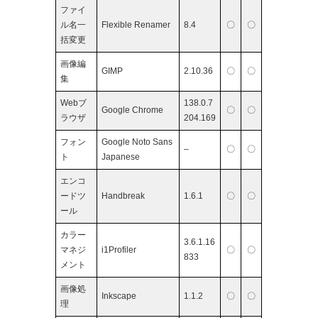
ファイ
ル名一
Flexible Renamer
8.4
〇
〇
括変更
画像編
GIMP
2.10.36
〇
〇
集
Webブ
138.0.7
Google Chrome
〇
〇
ラウザ
204.169
フォン
Google Noto Sans
–
〇
〇
ト
Japanese
エンコ
ードツ
Handbreak
1.6.1
〇
〇
ール
カラー
3.6.1.16
マネジ
i1Profiler
〇
〇
833
メント
画像処
Inkscape
1.1.2
〇
〇
理