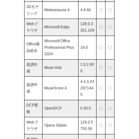
3Dモデ
Metasequoia 4
4.8.4b
〇
〇
リング
Webブ
138.0.3
Microsoft Edge
〇
〇
ラウザ
351.109
Microsoft Office
Office製
Professional Plus
16.0
〇
〇
品総合
2024
楽譜作
1.0.2.80
Muse Hub
〇
〇
成
0
4.4.3.24
楽譜作
MuseScore 4
297144
〇
〇
成
5
DCP変
OpenDCP
0.30.0
〇
〇
換
Webブ
126.0.5
Opera Stable
〇
〇
ラウザ
750.59