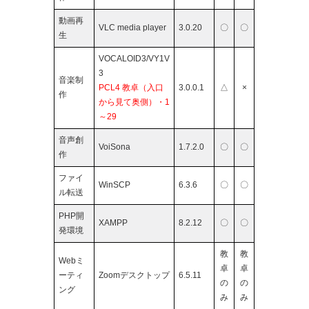
動画再
VLC media player
3.0.20
〇
〇
生
VOCALOID3/VY1V
3
音楽制
PCL4 教卓（入口
3.0.0.1
△
×
作
から見て奥側）・1
～29
音声創
VoiSona
1.7.2.0
〇
〇
作
ファイ
WinSCP
6.3.6
〇
〇
ル転送
PHP開
XAMPP
8.2.12
〇
〇
発環境
教
教
Webミ
卓
卓
ーティ
Zoomデスクトップ
6.5.11
の
の
ング
み
み