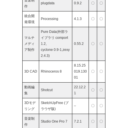
音楽制
plugdata
0.9.2
〇
〇
作
統合開
Processing
4.1.3
〇
〇
発環境
Pure Data(外部ラ
マルチ
イブラリ comport
メディ
1.2,
0.55.2
〇
〇
ア制作
cyclone 0.9-1,zexy
2.4.3)
8.15.25
3D CAD
Rhinoceros 8
019.130
〇
〇
01
動画編
22.12.2
Shotcut
〇
〇
集
1
3Dモデ
SketchUpFree (ブ
–
〇
〇
リング
ラウザ版)
音楽制
Studio One Pro 7
7.2.1
〇
〇
作