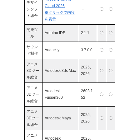
デザイ
Cloud 2026
ンソフ
－
〇
〇
※クリックで内容
ト総合
を表示
開発ツ
Arduino IDE
2.1.1
〇
〇
ール
サウン
Audacity
3.7.0.0
〇
〇
ド制作
アニメ
2025、
3Dツー
Autodesk 3ds Max
〇
〇
2026
ル総合
アニメ
Autodesk
2603.1.
3Dツー
〇
〇
Fusion360
52
ル総合
アニメ
2025、
3Dツー
Autodesk Maya
〇
〇
2026
ル総合
アニメ
Autodesk
2025、