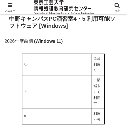
メニュー
検索
中野キャンパスPC演習室4・5 利用可能ソ
フトウェア [Windows]
2026年度前期
(Windows 11)
全台
〇
利用
可
一部
端末
△
にて
利用
可
利用
×
不可