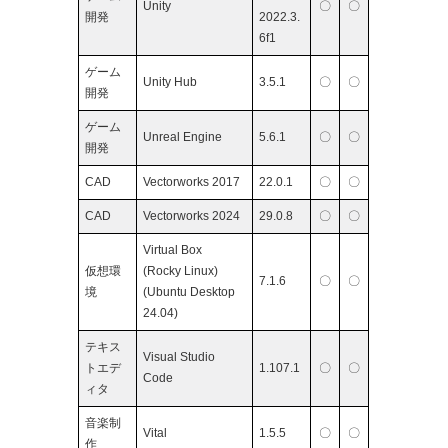
Unity
〇
〇
開発
2022.3.
6f1
ゲーム
Unity Hub
3.5.1
〇
〇
開発
ゲーム
Unreal Engine
5.6.1
〇
〇
開発
CAD
Vectorworks 2017
22.0.1
〇
〇
CAD
Vectorworks 2024
29.0.8
〇
〇
Virtual Box
仮想環
(Rocky Linux)
7.1.6
〇
〇
境
(Ubuntu Desktop
24.04)
テキス
Visual Studio
トエデ
1.107.1
〇
〇
Code
ィタ
音楽制
Vital
1.5.5
〇
〇
作