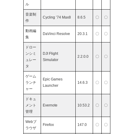
ル
音楽制
Cycling ’74 Max8
8.6.5
〇
〇
作
動画編
DaVinci Resolve
20.3.1
〇
〇
集
ドロー
ンシミ
DJI Flight
2.2.0.0
〇
〇
ュレー
Simulator
タ
ゲーム
Epic Games
ランチ
14.6.3
〇
〇
Launcher
ャー
ドキュ
メント
Evernote
10.53.2
〇
〇
管理
Webブ
Firefox
147.0
〇
〇
ラウザ