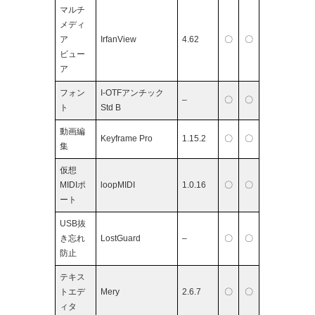
マルチ
メディ
ア
IrfanView
4.62
〇
〇
ビュー
ア
フォン
I-OTFアンチック
–
〇
〇
ト
Std B
動画編
Keyframe Pro
1.15.2
〇
〇
集
仮想
MIDIポ
loopMIDI
1.0.16
〇
〇
ート
USB抜
き忘れ
LostGuard
–
〇
〇
防止
テキス
トエデ
Mery
2.6.7
〇
〇
ィタ