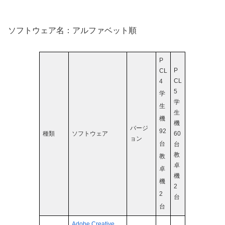
ソフトウェア名：アルファベット順
P
P
CL
CL
4
5
学
学
生
生
機
機
バージ
92
種類
ソフトウェア
60
ョン
台
台
教
教
卓
卓
機
機
2
2
台
台
Adobe Creative