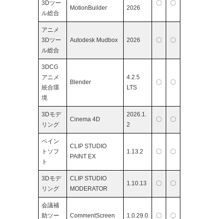
3Dツー
〇
〇
MotionBuilder
2026
ル総合
アニメ
3Dツー
Autodesk Mudbox
2026
〇
〇
ル総合
3DCG
アニメ
4.2.5
Blender
〇
〇
統合環
LTS
境
3Dモデ
2026.1.
Cinema 4D
〇
〇
リング
2
ペイン
CLIP STUDIO
トソフ
1.13.2
〇
〇
PAINT EX
ト
3Dモデ
CLIP STUDIO
1.10.13
〇
〇
リング
MODERATOR
会議補
助ツー
CommentScreen
1.0.29.0
〇
〇