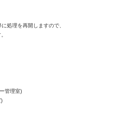
 以降に処理を再開しますので、
す。
ター管理室)
)