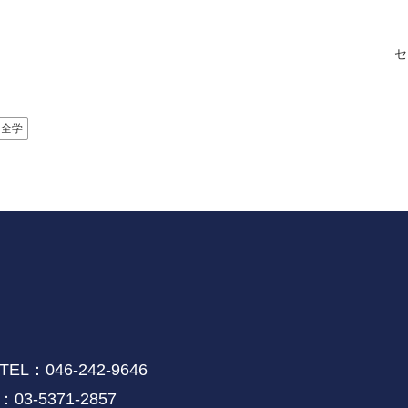
セ
全学
046-242-9646
-5371-2857